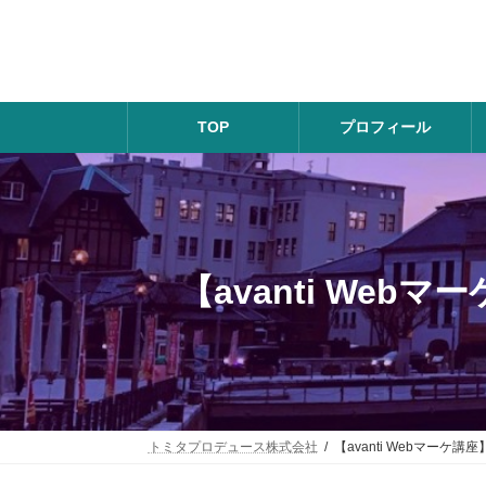
コ
ナ
ン
ビ
テ
ゲ
ン
ー
ツ
シ
へ
ョ
TOP
プロフィール
ス
ン
キ
に
ッ
移
プ
動
【avanti We
トミタプロデュース株式会社
【avanti Webマー