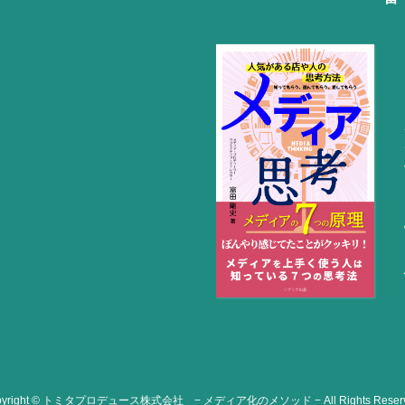
pyright © トミタプロデュース株式会社 − メディア化のメソッド − All Rights Reserv