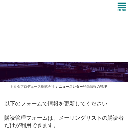
コ
ナ
ン
ビ
テ
ゲ
ン
ー
ツ
シ
へ
ョ
ス
ン
ニュースレター登録情報の管理
キ
に
ッ
移
プ
動
トミタプロデュース株式会社
ニュースレター登録情報の管理
以下のフォームで情報を更新してください。
購読管理フォームは、メーリングリストの購読者
だけが利用できます。