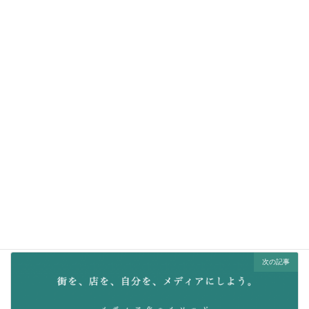
Facebook
X
Bluesky
Threads
Hatena
LINE
前の記事
10/16 元祖"工場萌え"の大山顕さんを案内人に「2014年北九州の旅」第３章をUSTREAM生中継
2014/10/19
次の記事