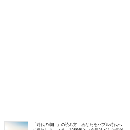
2024/07/12
著作権と生成AI時代とクリエイターの未来
2024/05/21
辰年がスタート！またイチから始めよう
2024/01/01
Chat GPTなど生成AIに感じる未来と問題の本質
2023/06/01
「時代の潮目」の読み方…あなたをバブル時代へ
お連れしましょう。1989年という年はどんな年だ