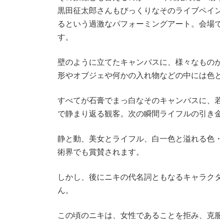
黒田征太郎さんもびっくりなそのライブペイ
るという過激なパフォーミングアート。会場
す。
壁のように立てたキャンバスに、様々なもの
形やオブジェや何かの入れ物などの中には色
すべてが石膏でまっ白なそのキャンバスに、
で静まり返る観客。次の瞬間ライフルの引き
静と動、美女とライフル、白一色と溢れる色
術界でも賞賛されます。
しかし、後にニキの代名詞ともなるキャラク
ん。
この頃のニキは、女性であることを拒み、克