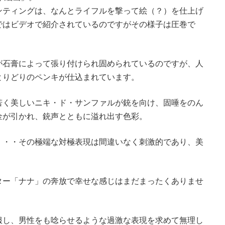
ンティングは、なんとライフルを撃って絵（？）を仕上げ
ではビデオで紹介されているのですがその様子は圧巻で
が石膏によって張り付けられ固められているのですが、人
とりどりのペンキが仕込まれています。
若く美しいニキ・ド・サンファルが銃を向け、固唾をのん
金が引かれ、銃声とともに溢れ出す色彩。
・・・その極端な対極表現は間違いなく刺激的であり、美
ター「ナナ」の奔放で幸せな感じはまだまったくありませ
服し、男性をも唸らせるような過激な表現を求めて無理し