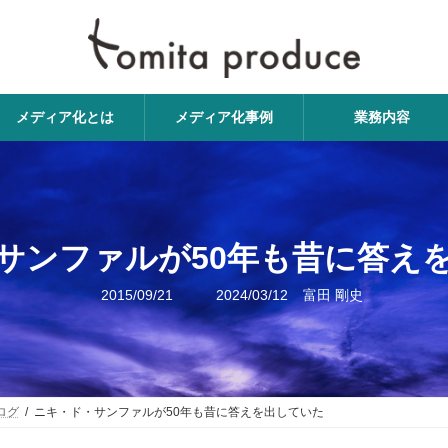
メディア化とは
メディア化事例
業務内容
サンファルが50年も昔に答え
最
2015/09/21
2024/03/12
富田 剛史
終
更
新
日
時
:
ログ
ニキ・ド・サンファルが50年も昔に答えを出していた