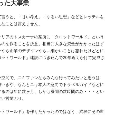
った大事業
て言うと、「甘い考え」「ゆるい思想」などとレッテルを
んなことは言えません。
タリアのトスカーナの某所に「タロットワールド」という
ものを作ることを決意。相当に大きな資金がかかったはず
ンやら企業のデザインやら…細かいことは忘れたけどとに
ットワールド」建設につぎ込んで20年近くかけて完成さ
い空間で、ニキファンならみんな行ってみたいと思うは
思いきや、なんとニキ本人の意向でトラベルガイドなどに
するのは年に数ヶ月、しかも昼間の数時間のみ・・・とい
ない営業ぶり。
ットワールド」を作りたかったのではなく、純粋にその世