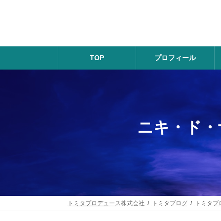
コ
ナ
ン
ビ
テ
ゲ
ン
ー
ツ
シ
へ
ョ
TOP
プロフィール
ス
ン
キ
に
ッ
移
プ
動
ニキ・ド・
トミタプロデュース株式会社
トミタブログ
トミタブ