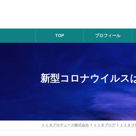
コ
ナ
ン
ビ
テ
ゲ
ン
ー
ツ
シ
へ
ョ
TOP
プロフィール
ス
ン
キ
に
ッ
移
プ
動
新型コロナウイルス
トミタプロデュース株式会社
トミタブログ
トミタブ