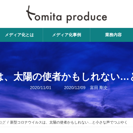
メディア化とは
メディア化事例
業務内容
は、太陽の使者かもしれない…
最
2020/11/01
2020/12/09
富田 剛史
終
更
新
日
時
:
ログ
新型コロナウイルスは、太陽の使者かもしれない…と小さな声でつぶやく