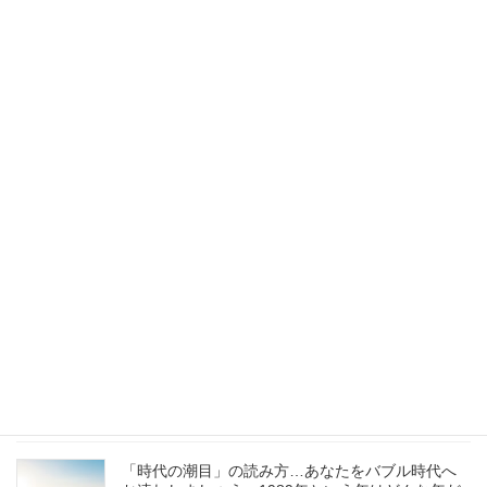
2024/07/12
著作権と生成AI時代とクリエイターの未来
2024/05/21
辰年がスタート！またイチから始めよう
2024/01/01
Chat GPTなど生成AIに感じる未来と問題の本質
2023/06/01
「時代の潮目」の読み方…あなたをバブル時代へ